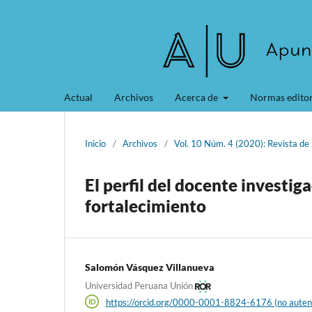
Actual
Archivos
Acerca de
Normas editor
Inicio
/
Archivos
/
Vol. 10 Núm. 4 (2020): Revista de 
El perfil del docente investig
fortalecimiento
Salomón Vásquez Villanueva
Universidad Peruana Unión
https://orcid.org/0000-0001-8824-6176 (no auten