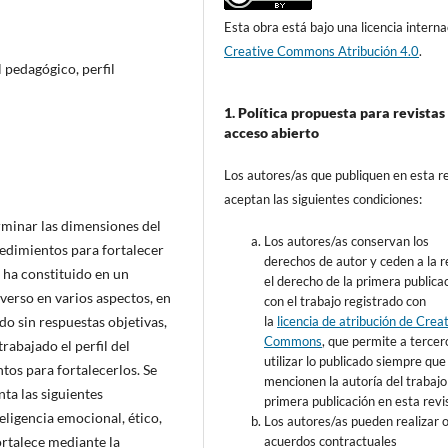
Esta obra está bajo una licencia interna
Creative Commons Atribución 4.0
.
l pedagógico, perfil
1. Política propuesta para revistas
acceso abierto
Los autores/as que publiquen en esta r
aceptan las siguientes condiciones:
erminar las dimensiones del
Los autores/as conservan los
cedimientos para fortalecer
derechos de autor y ceden a la r
se ha constituido en un
el derecho de la primera publicac
verso en varios aspectos, en
con el trabajo registrado con
la
licencia de atribución de Crea
o sin respuestas objetivas,
Commons
, que permite a tercer
trabajado el perfil del
utilizar lo publicado siempre que
tos para fortalecerlos. Se
mencionen la autoría del trabajo 
nta las siguientes
primera publicación en esta revi
ligencia emocional, ético,
Los autores/as pueden realizar 
acuerdos contractuales
ortalece mediante la