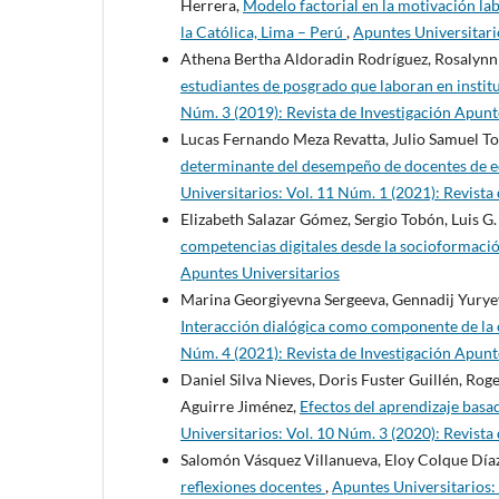
Herrera,
Modelo factorial en la motivación la
la Católica, Lima – Perú
,
Apuntes Universitario
Athena Bertha Aldoradin Rodríguez, Rosalynn
estudiantes de posgrado que laboran en instit
Núm. 3 (2019): Revista de Investigación Apunt
Lucas Fernando Meza Revatta, Julio Samuel T
determinante del desempeño de docentes de e
Universitarios: Vol. 11 Núm. 1 (2021): Revista
Elizabeth Salazar Gómez, Sergio Tobón, Luis G
competencias digitales desde la socioformaci
Apuntes Universitarios
Marina Georgiyevna Sergeeva, Gennadij Yuryev
Interacción dialógica como componente de la
Núm. 4 (2021): Revista de Investigación Apunt
Daniel Silva Nieves, Doris Fuster Guillén, R
Aguirre Jiménez,
Efectos del aprendizaje bas
Universitarios: Vol. 10 Núm. 3 (2020): Revista
Salomón Vásquez Villanueva, Eloy Colque Día
reflexiones docentes
,
Apuntes Universitarios: 