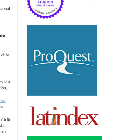
cional
 de
evista
evista
ión,
tive
os
y a la
sta.
otros