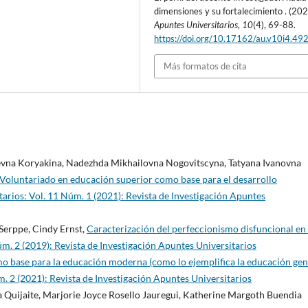
dimensiones y su fortalecimiento . (202
Apuntes Universitarios
,
10
(4), 69-88.
https://doi.org/10.17162/au.v10i4.49
Más formatos de cita
yevna Koryakina, Nadezhda Mikhailovna Nogovitscyna, Tatyana Ivanovna
Voluntariado en educación superior como base para el desarrollo
arios: Vol. 11 Núm. 1 (2021): Revista de Investigación Apuntes
Serppe, Cindy Ernst,
Caracterización del perfeccionismo disfuncional en 
úm. 2 (2019): Revista de Investigación Apuntes Universitarios
o base para la educación moderna (como lo ejemplifica la educación gen
. 2 (2021): Revista de Investigación Apuntes Universitarios
a Quijaite, Marjorie Joyce Rosello Jauregui, Katherine Margoth Buendia