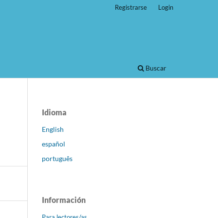
Registrarse
Login
Buscar
Idioma
English
español
português
Información
Para lectores/as