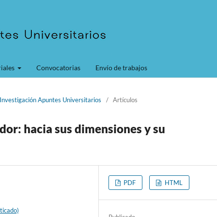
iales
Convocatorias
Envío de trabajos
Investigación Apuntes Universitarios
/
Artículos
ador: hacia sus dimensiones y su
PDF
HTML
ticado)
Publicado