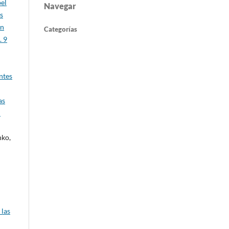
bel
Navegar
s
en
Categorías
. 9
ntes
as
n
nko,
 las