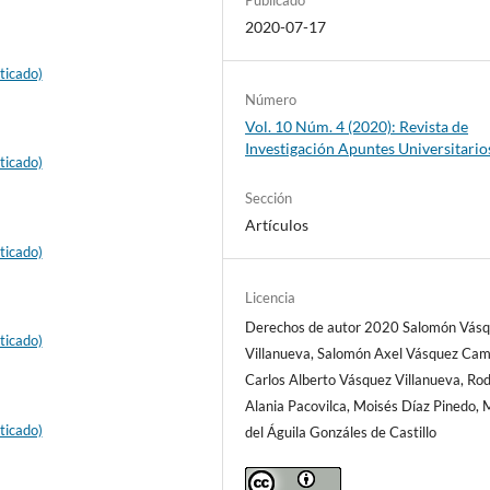
2020-07-17
ticado)
Número
Vol. 10 Núm. 4 (2020): Revista de
Investigación Apuntes Universitario
ticado)
Sección
Artículos
ticado)
Licencia
Derechos de autor 2020 Salomón Vás
ticado)
Villanueva, Salomón Axel Vásquez Cam
Carlos Alberto Vásquez Villanueva, Rod
Alania Pacovilca, Moisés Díaz Pinedo, 
ticado)
del Águila Gonzáles de Castillo