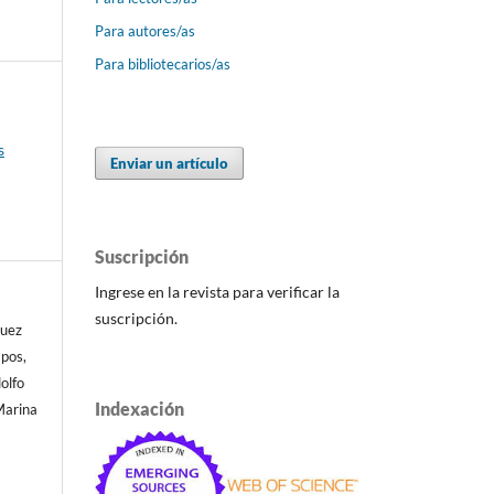
Para autores/as
Para bibliotecarios/as
s
Enviar un artículo
Suscripción
Ingrese en la revista para verificar la
suscripción.
quez
pos,
olfo
Indexación
Marina