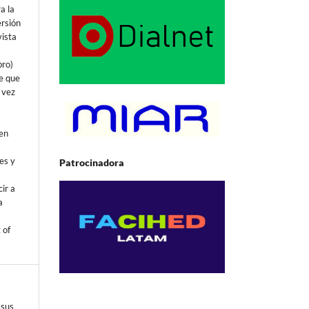
a la
ersión
vista
bro)
e que
 vez
 en
s
es y
Patrocinadora
ir a
a
 of
 sus