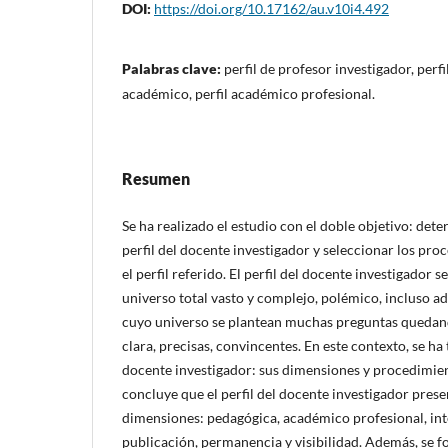
DOI:
https://doi.org/10.17162/au.v10i4.492
Palabras clave:
perfil de profesor investigador, perfi
académico, perfil académico profesional.
Resumen
Se ha realizado el estudio con el doble objetivo: det
perfil del docente investigador y seleccionar los pro
el perfil referido. El perfil del docente investigador 
universo total vasto y complejo, polémico, incluso ad
cuyo universo se plantean muchas preguntas quedand
clara, precisas, convincentes. En este contexto, se ha 
docente investigador: sus dimensiones y procedimien
concluye que el perfil del docente investigador prese
dimensiones: pedagógica, académico profesional, inte
publicación, permanencia y visibilidad. Además, se f