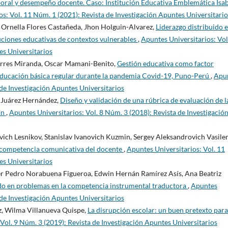
boral y desempeño docente. Caso: Institución Educativa Emblemática Isa
s: Vol. 11 Núm. 1 (2021): Revista de Investigación Apuntes Universitario
 Ornella Flores Castañeda, Jhon Holguin-Alvarez,
Liderazgo distribuido 
uciones educativas de contextos vulnerables
,
Apuntes Universitarios: Vol
es Universitarios
orres Miranda, Oscar Mamani-Benito,
Gestión educativa como factor
ducación básica regular durante la pandemia Covid-19, Puno-Perú
,
Apu
 de Investigación Apuntes Universitarios
. Juárez Hernández,
Diseño y validación de una rúbrica de evaluación de l
ón
,
Apuntes Universitarios: Vol. 8 Núm. 3 (2018): Revista de Investigació
ich Lesnikov, Stanislav Ivanovich Kuzmin, Sergey Aleksandrovich Vasile
 competencia comunicativa del docente
,
Apuntes Universitarios: Vol. 11
es Universitarios
oger Pedro Norabuena Figueroa, Edwin Hernán Ramírez Asís, Ana Beatriz
ado en problemas en la competencia instrumental traductora
,
Apuntes
 de Investigación Apuntes Universitarios
z, Wilma Villanueva Quispe,
La disrupción escolar: un buen pretexto para
Vol. 9 Núm. 3 (2019): Revista de Investigación Apuntes Universitarios