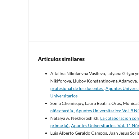
Artículos similares
Aitalina Nikolaevna Vasileva, Tatyana Grigor
Nikiforova, Liubov Konstantinovna Adamova,
profesional de los docentes
,
Apuntes Universit
Universitarios
Sonia Chemisquy, Laura Beatriz Oros, Mónica 
niñez tardía
,
Apuntes Universitarios: Vol. 9 N
Natalya A. Nekhoroshikh,
La colaboración com
primaria)
,
Apuntes Universitarios: Vol. 11 Núm
Luis Alberto Geraldo Campos, Juan Jesus Sori